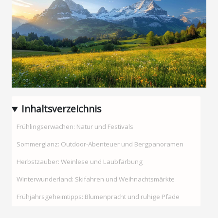
Inhaltsverzeichnis
Frühlingserwachen: Natur und Festivals
Sommerglanz: Outdoor-Abenteuer und Bergpanoramen
Herbstzauber: Weinlese und Laubfärbung
Winterwunderland: Skifahren und Weihnachtsmärkte
Frühjahrsgeheimtipps: Blumenpracht und ruhige Pfade