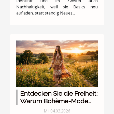
Identität und im Zweifel auch
Nachhaltigkeit, weil sie Basics neu
aufladen, statt ständig Neues...
Entdecken Sie die Freiheit:
Warum Bohème-Mode
mehr als nur Kleidung ist?
Mi. 04.03.2026