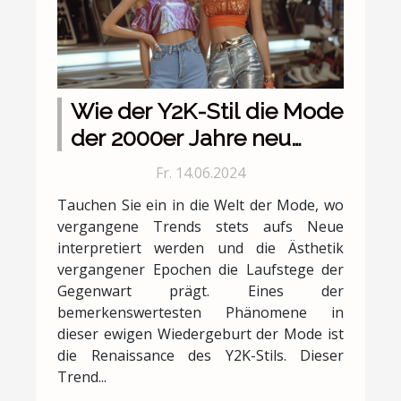
Wie der Y2K-Stil die Mode
der 2000er Jahre neu
definiert und seine
Fr. 14.06.2024
Relevanz in der heutigen
Tauchen Sie ein in die Welt der Mode, wo
Modewelt
vergangene Trends stets aufs Neue
interpretiert werden und die Ästhetik
vergangener Epochen die Laufstege der
Gegenwart prägt. Eines der
bemerkenswertesten Phänomene in
dieser ewigen Wiedergeburt der Mode ist
die Renaissance des Y2K-Stils. Dieser
Trend...