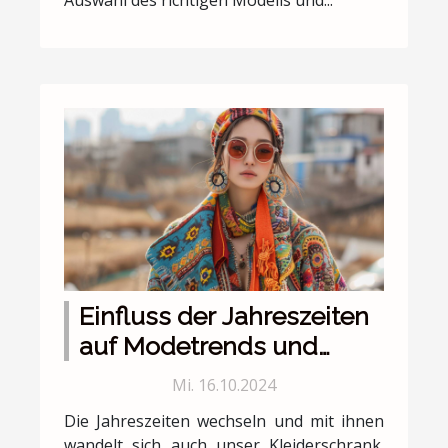
Auswahl des richtigen Modells und...
Einfluss der Jahreszeiten
auf Modetrends und
Stilentscheidungen
Mi. 16.10.2024
Die Jahreszeiten wechseln und mit ihnen
wandelt sich auch unser Kleiderschrank.