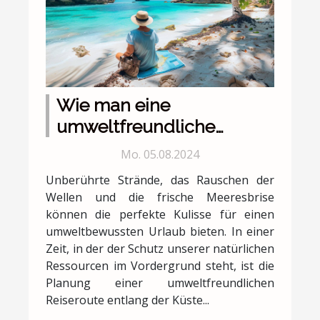
Wie man eine
umweltfreundliche
Reiseroute entlang der
Mo. 05.08.2024
Küste plant
Unberührte Strände, das Rauschen der
Wellen und die frische Meeresbrise
können die perfekte Kulisse für einen
umweltbewussten Urlaub bieten. In einer
Zeit, in der der Schutz unserer natürlichen
Ressourcen im Vordergrund steht, ist die
Planung einer umweltfreundlichen
Reiseroute entlang der Küste...