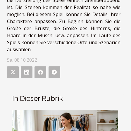
die Darstellung des Spiels einfach atemberaubend
ist. Die Szenen kommen der Realität so nahe wie
möglich. Bei diesem Spiel können Sie Details Ihrer
Charaktere anpassen. Zu Beginn können Sie die
Größe der Brüste, die Größe des Hinterns, die
Haare in der Muschi usw. anpassen. Im Laufe des
Spiels können Sie verschiedene Orte und Szenarien
auswählen.
Sa. 08.10.2022
In Dieser Rubrik