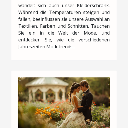
wandelt sich auch unser Kleiderschrank.
Während die Temperaturen steigen und
fallen, beeinflussen sie unsere Auswahl an
Textilien, Farben und Schnitten. Tauchen
Sie ein in die Welt der Mode, und
entdecken Sie, wie die verschiedenen
Jahreszeiten Modetrends...