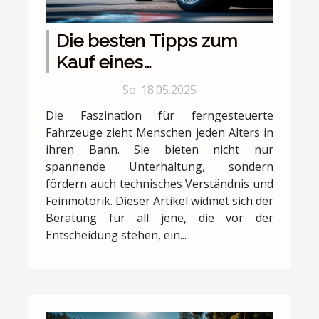
Die besten Tipps zum
Kauf eines
ferngesteuerten
So. 18.05.2025
Fahrzeugs
Die Faszination für ferngesteuerte
Fahrzeuge zieht Menschen jeden Alters in
ihren Bann. Sie bieten nicht nur
spannende Unterhaltung, sondern
fördern auch technisches Verständnis und
Feinmotorik. Dieser Artikel widmet sich der
Beratung für all jene, die vor der
Entscheidung stehen, ein...