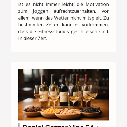
ist es nicht immer leicht, die Motivation
zum Joggen aufrechtzuerhalten, vor
allem, wenn das Wetter nicht mitspielt. Zu
bestimmten Zeiten kann es vorkommen,
dass die Fitnessstudios geschlossen sind.
In dieser Zeit...