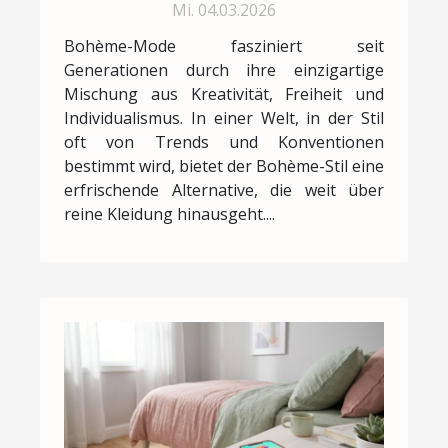
mehr als nur Kleidung ist?
Mi. 04.03.2026
Bohème-Mode fasziniert seit
Generationen durch ihre einzigartige
Mischung aus Kreativität, Freiheit und
Individualismus. In einer Welt, in der Stil
oft von Trends und Konventionen
bestimmt wird, bietet der Bohème-Stil eine
erfrischende Alternative, die weit über
reine Kleidung hinausgeht....