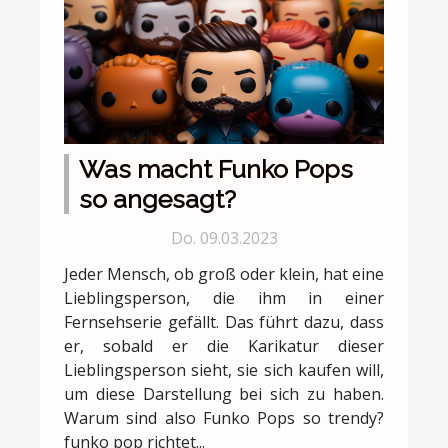
Was macht Funko Pops
so angesagt?
Do. 09.03.2023
Jeder Mensch, ob groß oder klein, hat eine
Lieblingsperson, die ihm in einer
Fernsehserie gefällt. Das führt dazu, dass
er, sobald er die Karikatur dieser
Lieblingsperson sieht, sie sich kaufen will,
um diese Darstellung bei sich zu haben.
Warum sind also Funko Pops so trendy?
funko pop richtet...