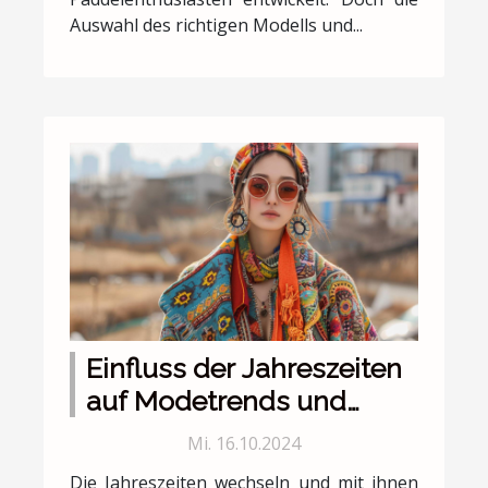
Auswahl des richtigen Modells und...
Einfluss der Jahreszeiten
auf Modetrends und
Stilentscheidungen
Mi. 16.10.2024
Die Jahreszeiten wechseln und mit ihnen