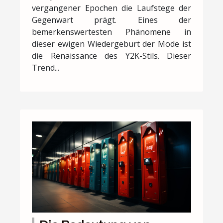
vergangener Epochen die Laufstege der
Gegenwart prägt. Eines der
bemerkenswertesten Phänomene in
dieser ewigen Wiedergeburt der Mode ist
die Renaissance des Y2K-Stils. Dieser
Trend...