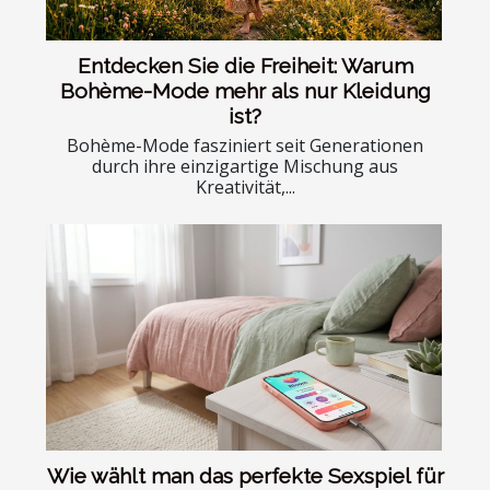
Entdecken Sie die Freiheit: Warum
Bohème-Mode mehr als nur Kleidung
ist?
Bohème-Mode fasziniert seit Generationen
durch ihre einzigartige Mischung aus
Kreativität,...
Wie wählt man das perfekte Sexspiel für