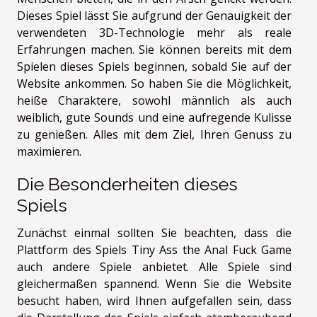
Dieses Spiel lässt Sie aufgrund der Genauigkeit der
verwendeten 3D-Technologie mehr als reale
Erfahrungen machen. Sie können bereits mit dem
Spielen dieses Spiels beginnen, sobald Sie auf der
Website ankommen. So haben Sie die Möglichkeit,
heiße Charaktere, sowohl männlich als auch
weiblich, gute Sounds und eine aufregende Kulisse
zu genießen. Alles mit dem Ziel, Ihren Genuss zu
maximieren.
Die Besonderheiten dieses
Spiels
Zunächst einmal sollten Sie beachten, dass die
Plattform des Spiels Tiny Ass the Anal Fuck Game
auch andere Spiele anbietet. Alle Spiele sind
gleichermaßen spannend. Wenn Sie die Website
besucht haben, wird Ihnen aufgefallen sein, dass