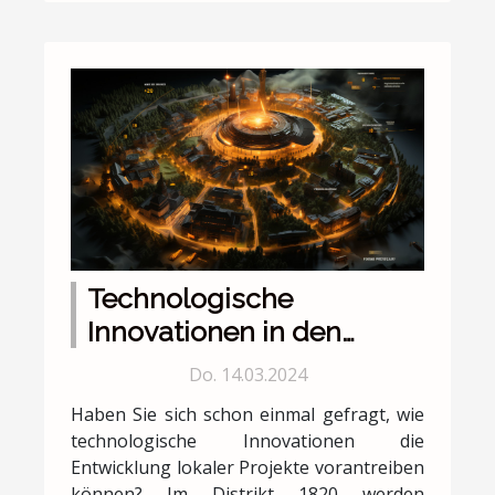
Technologische
Innovationen in den
Projekten des Distrikts
Do. 14.03.2024
1820
Haben Sie sich schon einmal gefragt, wie
technologische Innovationen die
Entwicklung lokaler Projekte vorantreiben
können? Im Distrikt 1820 werden